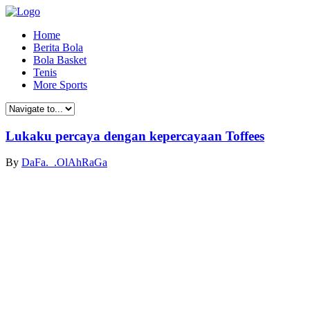
Home
Berita Bola
Bola Basket
Tenis
More Sports
Lukaku percaya dengan kepercayaan Toffees
By
DaFa._.OlAhRaGa