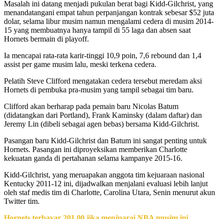
Masalah ini datang menjadi pukulan berat bagi Kidd-Gilchrist, yang
menandatangani empat tahun perpanjangan kontrak sebesar $52 juta
dolar, selama libur musim namun mengalami cedera di musim 2014-
15 yang membuatnya hanya tampil di 55 laga dan absen saat
Hornets bermain di playoff.
Ia mencapai rata-rata karir-tinggi 10,9 poin, 7,6 rebound dan 1,4
assist per game musim lalu, meski terkena cedera.
Pelatih Steve Clifford mengatakan cedera tersebut meredam aksi
Hornets di pembuka pra-musim yang tampil sebagai tim baru.
Clifford akan berharap pada pemain baru Nicolas Batum
(didatangkan dari Portland), Frank Kaminsky (dalam daftar) dan
Jeremy Lin (dibeli sebagai agen bebas) bersama Kidd-Gilchrist.
Pasangan baru Kidd-Gilchrist dan Batum ini sangat penting untuk
Hornets. Pasangan ini diproyeksikan memberikan Charlotte
kekuatan ganda di pertahanan selama kampanye 2015-16.
Kidd-Gilchrist, yang meruapakan anggota tim kejuaraan nasional
Kentucky 2011-12 ini, dijadwalkan menjalani evaluasi lebih lanjut
oleh staf medis tim di Charlotte, Carolina Utara, Senin menurut akun
Twitter tim.
Hornets terbayar 201,00 jika menjuarai NBA musim ini