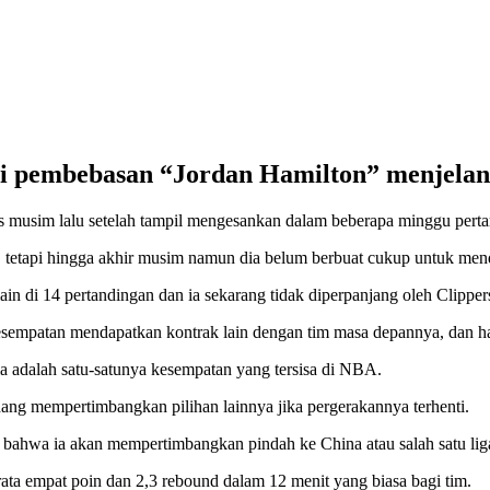
si pembebasan “Jordan Hamilton” menjelan
s musim lalu setelah tampil mengesankan dalam beberapa minggu pert
etapi hingga akhir musim namun dia belum berbuat cukup untuk mend
ain di 14 pertandingan dan ia sekarang tidak diperpanjang oleh Clipp
mpatan mendapatkan kontrak lain dengan tim masa depannya, dan hal 
 ia adalah satu-satunya kesempatan yang tersisa di NBA.
dang mempertimbangkan pilihan lainnya jika pergerakannya terhenti.
bahwa ia akan mempertimbangkan pindah ke China atau salah satu liga 
ata empat poin dan 2,3 rebound dalam 12 menit yang biasa bagi tim.