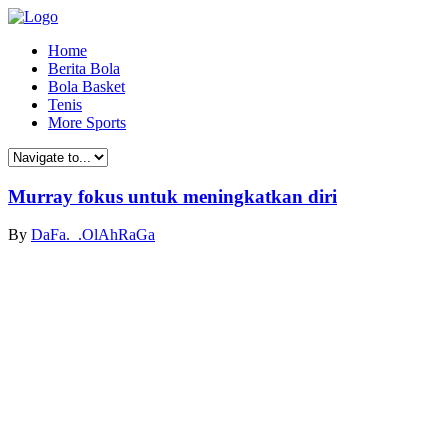
Home
Berita Bola
Bola Basket
Tenis
More Sports
Murray fokus untuk meningkatkan diri
By
DaFa._.OlAhRaGa