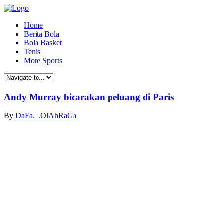
Home
Berita Bola
Bola Basket
Tenis
More Sports
Andy Murray bicarakan peluang di Paris
By
DaFa._.OlAhRaGa