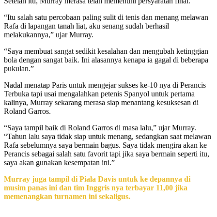
Setelah itu, Murray merasa telah memenuhi persyaratan final.
“Itu salah satu percobaan paling sulit di tenis dan menang melawan
Rafa di lapangan tanah liat, aku senang sudah berhasil
melakukannya,” ujar Murray.
“Saya membuat sangat sedikit kesalahan dan mengubah ketinggian
bola dengan sangat baik. Ini alasannya kenapa ia gagal di beberapa
pukulan.”
Nadal menatap Paris untuk mengejar sukses ke-10 nya di Perancis
Terbuka tapi usai mengalahkan petenis Spanyol untuk pertama
kalinya, Murray sekarang merasa siap menantang kesuksesan di
Roland Garros.
“Saya tampil baik di Roland Garros di masa lalu,” ujar Murray.
“Tahun lalu saya tidak siap untuk menang, sedangkan saat melawan
Rafa sebelumnya saya bermain bagus. Saya tidak mengira akan ke
Perancis sebagai salah satu favorit tapi jika saya bermain seperti itu,
saya akan gunakan kesempatan ini.”
Murray juga tampil di Piala Davis untuk ke depannya di
musim panas ini dan tim Inggris nya terbayar 11,00 jika
memenangkan turnamen ini sekaligus.