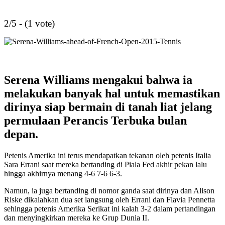
2/5 - (1 vote)
Serena Williams mengakui bahwa ia
melakukan banyak hal untuk memastikan
dirinya siap bermain di tanah liat jelang
permulaan Perancis Terbuka bulan
depan.
Petenis Amerika ini terus mendapatkan tekanan oleh petenis Italia
Sara Errani saat mereka bertanding di Piala Fed akhir pekan lalu
hingga akhirnya menang 4-6 7-6 6-3.
Namun, ia juga bertanding di nomor ganda saat dirinya dan Alison
Riske dikalahkan dua set langsung oleh Errani dan Flavia Pennetta
sehingga petenis Amerika Serikat ini kalah 3-2 dalam pertandingan
dan menyingkirkan mereka ke Grup Dunia II.