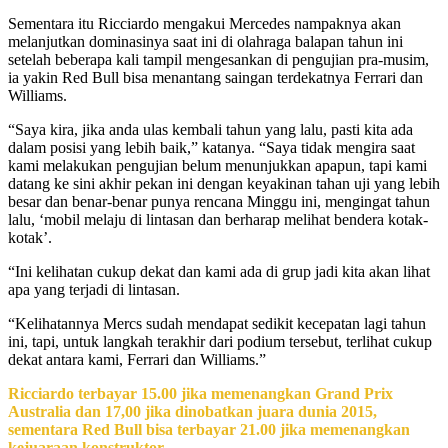
Sementara itu Ricciardo mengakui Mercedes nampaknya akan
melanjutkan dominasinya saat ini di olahraga balapan tahun ini
setelah beberapa kali tampil mengesankan di pengujian pra-musim,
ia yakin Red Bull bisa menantang saingan terdekatnya Ferrari dan
Williams.
“Saya kira, jika anda ulas kembali tahun yang lalu, pasti kita ada
dalam posisi yang lebih baik,” katanya. “Saya tidak mengira saat
kami melakukan pengujian belum menunjukkan apapun, tapi kami
datang ke sini akhir pekan ini dengan keyakinan tahan uji yang lebih
besar dan benar-benar punya rencana Minggu ini, mengingat tahun
lalu, ‘mobil melaju di lintasan dan berharap melihat bendera kotak-
kotak’.
“Ini kelihatan cukup dekat dan kami ada di grup jadi kita akan lihat
apa yang terjadi di lintasan.
“Kelihatannya Mercs sudah mendapat sedikit kecepatan lagi tahun
ini, tapi, untuk langkah terakhir dari podium tersebut, terlihat cukup
dekat antara kami, Ferrari dan Williams.”
Ricciardo terbayar 15.00 jika memenangkan Grand Prix
Australia dan 17,00 jika dinobatkan juara dunia 2015,
sementara Red Bull bisa terbayar 21.00 jika memenangkan
kejuaraan konstruktor.