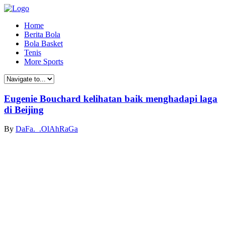
Home
Berita Bola
Bola Basket
Tenis
More Sports
Eugenie Bouchard kelihatan baik menghadapi laga
di Beijing
By
DaFa._.OlAhRaGa