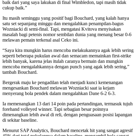
baik dari yang saya lakukan di final Wimbledon, tapi masih tidak
cukup baik.”
Itu masih seminggu yang positif bagi Bouchard, yang kalah hanya
satu set sepanjang minggu dan mengalahkan penampilan-bagus
Wozniacki di semi-final. Tapi, mengatasi Kvitova menyisakan
masalah bagi petenis nomor sembilan dunia yang menang besar 0-6
melawan pemain terkenal asal Ceko ini.
“Saya kira mungkin harus mencoba melakukannya agak lebih sering
seperti beberapa pukulan awal dan semacam memainkan first-strike
lebih banyak, karena jelas itulah caranya bermain dan mungkin
mencoba mengalahkannya dengan punch yang agak lebih sering,”
tambah Bouchard.
Bergerak maju ke pengadilan telah menjadi kunci kemenangan
mengesankan Bouchard melawan Wozniacki saat ia kejam
menyerang bola pendek dalam mengalahkan Dane 6-2 6-3.
Ia memenangkan 13 dari 14 poin pada pertandingan, termasuk tujuh
forehand volleyed winner. Tapi sebagian besar poinnya
dimenangkan lebih awal di reli, dengan penguasaan posisi lapangan
di sekitar baseline.
Menurut SAP Analytics, Bouchard mencetak hit yang sangat agresif
45% dari total pukulannya dalam baseline, mengambil bola sangat