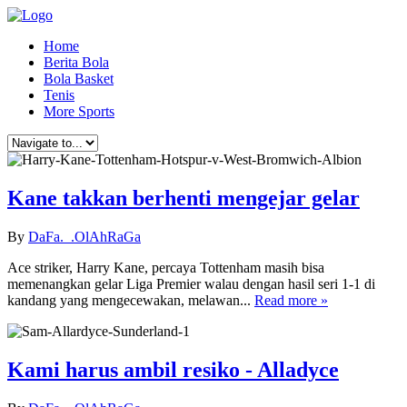
Home
Berita Bola
Bola Basket
Tenis
More Sports
Kane takkan berhenti mengejar gelar
By
DaFa._.OlAhRaGa
Ace striker, Harry Kane, percaya Tottenham masih bisa
memenangkan gelar Liga Premier walau dengan hasil seri 1-1 di
kandang yang mengecewakan, melawan...
Read more »
Kami harus ambil resiko - Alladyce